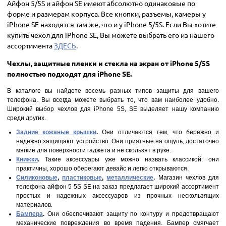
Айфон 5/5S и айфон SE имеют абсолютно одинаковые по
форме и размерам корпуса. Все кнопки, разъемы, камеры у
iPhone SE находятся там же, что и у iPhone 5/5S. Если Вы хотите
купить чехол для iPhone SE, Вы можете выбрать его из нашего
ассортимента
ЗДЕСЬ
.
Чехлы, защитные пленки и стекла на экран от iPhone 5/5S
полностью подходят для iPhone SE.
В каталоге вы найдете восемь разных типов защиты для вашего
телефона. Вы всегда можете выбрать то, что вам наиболее удобно.
Широкий выбор чехлов для iPhone 5S, SE выделяет нашу компанию
среди других.
Задние кожаные крышки
.
Они отличаются тем, что бережно и
надежно защищают устройство. Они приятные на ощупь, достаточно
мягкие для поверхности гаджета и не скользят в руке.
Книжки
.
Такие аксессуары уже можно назвать классикой: они
практичны, хорошо оберегают девайс и легко открываются.
Силиконовые
,
пластиковые
,
металлические
.
Магазин чехлов для
телефона айфон 5 5S SE на заказ предлагает широкий ассортимент
простых и надежных аксессуаров из прочных нескользящих
материалов.
Бампера
.
Они обеспечивают защиту по контуру и предотвращают
механические повреждения во время падения. Бампер смягчает